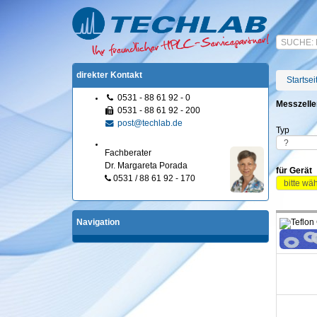
direkter Kontakt
Startsei
0531 - 88 61 92 - 0
Messzelle
0531 - 88 61 92 - 200
post@techlab.de
Typ
Fachberater
Dr. Margareta Porada
für Gerät
0531 / 88 61 92 - 170
Navigation