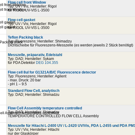
Flow cell front Window
Typ: UV / Vis; Hersteller: Rigol
für RIGOL UV-VIS L-3500
Flow cell gasket
Typ: UV / Vis; Hersteller: Rigol
für RIGOL UV-VIS L-3500
Teflon Packing black
Typ: Fluoreszens; Hersteller: Shimadzu
Dichtscheibe für Fluoreszens-Messzelle (es werden jeweils 2 Stück benötigt)
Messzelle, präparativ, Edelstahl
Typ: DAD; Hersteller: Sykam
für PDA Detektor
DEG 104.355
Flow cell 8ul for G1321A/B/C Fluorescence detector
Typ: Fluoreszens; Hersteller: Agilent
- max. Druck: 20 bar
- pH 1 – 9.5
Standard Flow Cell, analytisch
Typ: DAD; Hersteller: Shimadzu
Flow Cell Assembly temperature controlled
Typ: DAD; Hersteller: Shimadzu
TEMPERATURE CONTROLLED FLOW CELL Assembly
Messzelle für Hitachi L-2400 UV / L-2420 UV/Vis, PDA L-2455 und PDA PM
Typ: UV / Vis; Hersteller: Hitachi
nur der Glaskörper