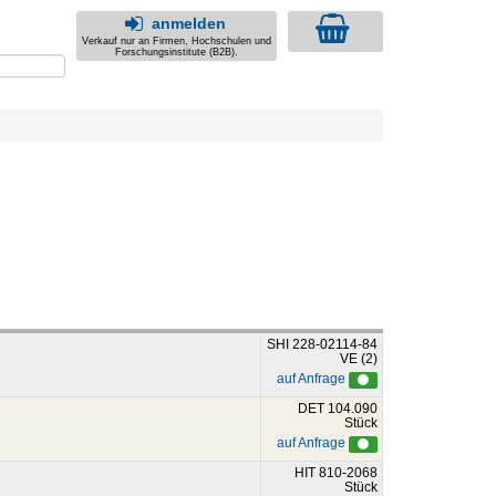
anmelden
Verkauf nur an Firmen, Hochschulen und
Forschungsinstitute (B2B).
SHI 228-02114-84
VE (2)
auf Anfrage
DET 104.090
Stück
auf Anfrage
HIT 810-2068
Stück