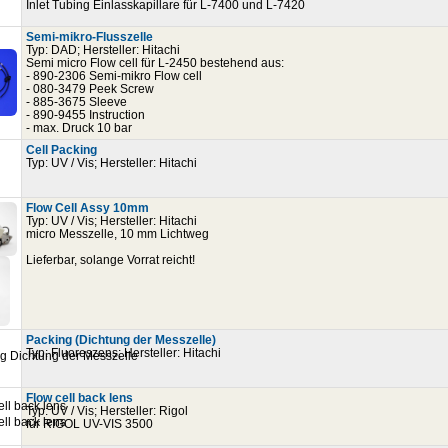
Inlet Tubing Einlasskapillare für L-7400 und L-7420
Semi-mikro-Flusszelle
Typ: DAD; Hersteller: Hitachi
Semi micro Flow cell für L-2450 bestehend aus:
- 890-2306 Semi-mikro Flow cell
- 080-3479 Peek Screw
- 885-3675 Sleeve
- 890-9455 Instruction
- max. Druck 10 bar
Cell Packing
Typ: UV / Vis; Hersteller: Hitachi
Flow Cell Assy 10mm
Typ: UV / Vis; Hersteller: Hitachi
micro Messzelle, 10 mm Lichtweg
Lieferbar, solange Vorrat reicht!
Packing (Dichtung der Messzelle)
Typ: Fluoreszens; Hersteller: Hitachi
Flow cell back lens
Typ: UV / Vis; Hersteller: Rigol
für RIGOL UV-VIS 3500