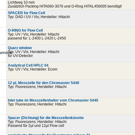
Lichtweg 10 mm
Zusätzlich Packing HITA060-3076 und O-Ring HITAL456005 benötigt!
SPACER for Flow Cell
Typ: DAD / UV / Vis; Hersteller: Hitachi
O-RING for Flow Cell
Typ: UV / Vis; Hersteller: Hitachi
passend für: L-2400 L-2420 L-2450
Quarz window
Typ: UV / Vis; Hersteller: Hitachi
für UV-Detector
Analytical Cell HPLC 04
Typ: UV / Vis; Hersteller: Ecom
12 µL Messzelle für den Chromaster 5440
Typ: Fluoreszens; Hersteller: Hitachi
Inlet tube im Messzellenhalter vom Chromaster 5440
Typ: Fluoreszens; Hersteller: Hitachi
Spacer (Dichtung) für die Messzellenküvette
Typ: Fluoreszens; Hersteller: Hitachi
Passend für 2µl und 12µl Flow cell