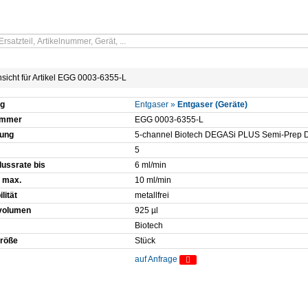
nsicht für Artikel EGG 0003-6355-L
g
Entgaser »
Entgaser (Geräte)
ummer
EGG 0003-6355-L
ung
5-channel Biotech DEGASi PLUS Semi-Prep 
5
lussrate bis
6 ml/min
e max.
10 ml/min
lität
metallfrei
olumen
925 µl
Biotech
röße
Stück
auf Anfrage