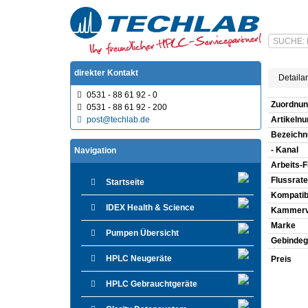
direkter Kontakt
Detaila
0531 - 88 61 92 - 0
Zuordnun
0531 - 88 61 92 - 200
post@techlab.de
Artikeln
Bezeichn
- Kanal
Navigation
Arbeits-F
Flussrat
Startseite
Kompatibi
IDEX Health & Science
Kammerv
Marke
Pumpen Übersicht
Gebindeg
HPLC Neugeräte
Preis
HPLC Gebrauchtgeräte