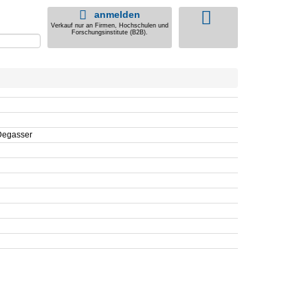
anmelden
Verkauf nur an Firmen, Hochschulen und
Forschungsinstitute (B2B).
Degasser