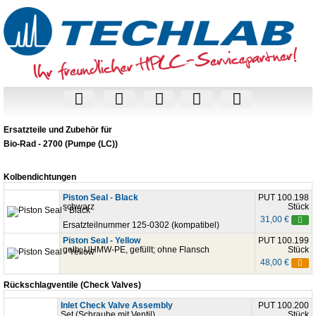
Ersatzteile und Zubehör für
Bio-Rad - 2700 (Pumpe (LC))
Kolbendichtungen
Piston Seal - Black
PUT 100.198
schwarz
Stück
31,00 €
Ersatzteilnummer 125-0302 (kompatibel)
Piston Seal - Yellow
PUT 100.199
gelb; UHMW-PE, gefüllt; ohne Flansch
Stück
48,00 €
Rückschlagventile (Check Valves)
Inlet Check Valve Assembly
PUT 100.200
Set (Schraube mit Ventil)
Stück