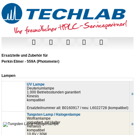
Ersatzteile und Zubehör für
Perkin Elmer - 559A (Photometer)
Lampen
UV Lampe
Deuteriumlampe
1.000 Betriebsstunden garantiert
au
Kinesis
kompatibel
Ersatzteilnummer alt: B0160917 / neu: L6022728 (kompatibel)
Tungsten Lamp / Halogenlampe
Wolframlampe
vorjustiert, mit Halter
au
Heraeus
kompatibel
10,8V / 30W