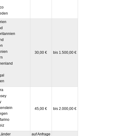
n
co
eden
rien
nd
itannien
nd
en
nien
30,00 €
bis 1.500,00 €
rn
henland
gal
en
ra
sey
y
enstein
45,00 €
bis 2.000,00 €
egen
arino
iz
Länder
auf Anfrage