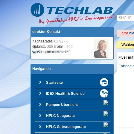
direkter Kontakt
bitte
hi
Fachberater
Wählen 
Gabriela Scharein
0531 / 88 61 92 - 160
Flyer mi
Entscheid
Navigation
Startseite
IDEX Health & Science
Pumpen Übersicht
HPLC Neugeräte
HPLC Gebrauchtgeräte