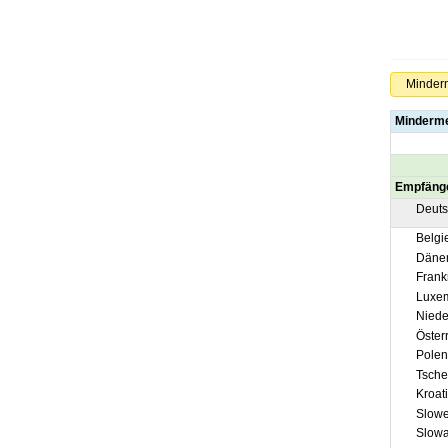
Minder
Minderm
Empfäng
Deuts
Belgi
Däne
Frank
Luxem
Niede
Österr
Polen
Tschec
Kroat
Slowe
Slowa