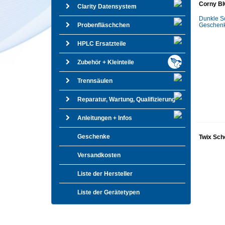
Corny BI
Clarity Datensystem
Dunkle S
Probenfläschchen
Geschenk 
HPLC Ersatzteile
Zubehör + Kleinteile
Trennsäulen
Reparatur, Wartung, Qualifizierung
Anleitungen + Infos
Geschenke
Twix Sch
Versandkosten
Liste der Hersteller
Liste der Gerätetypen