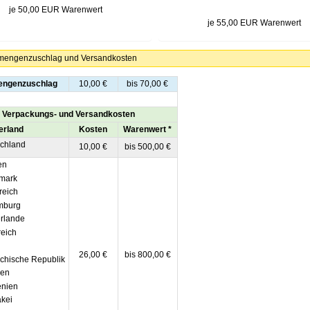
je 50,00 EUR Warenwert
je 55,00 EUR Warenwert
mengenzuschlag und Versandkosten
engenzuschlag
10,00 €
bis 70,00 €
Verpackungs- und Versandkosten
erland
Kosten
Warenwert *
chland
10,00 €
bis 500,00 €
en
mark
reich
burg
rlande
eich
26,00 €
bis 800,00 €
hische Republik
ien
nien
kei