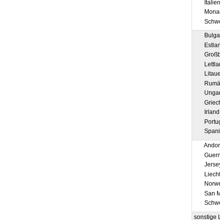
Italie
Mona
Schw
Bulga
Estla
Großbr
Lettla
Litau
Rumä
Unga
Griec
Irland
Portu
Spani
Andor
Guern
Jerse
Liecht
Norw
San M
Schwe
sonstige 