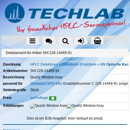
Detailansicht für Artikel SHI 228-14469-91
Zuordnung
HPLC Detektoren » Detektoren Ersatzteile »
UV Optische Ban
Artikelnummer
SHI 228-14469-91
Bezeichnung
Quartz Window Assy
passend für
Shimadzu SPD-6AV
, Ersatzteilnummer C 228-14469-91 (origina
Gebindegröße
Stück
Preis
auf Anfrage
Abbildungen
Dies ist ein B2B-Angebot. Kein Verkauf an privat.