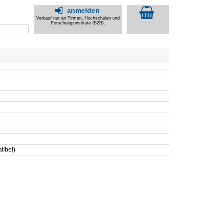
anmelden
Verkauf nur an Firmen, Hochschulen und
Forschungsinstitute (B2B).
tibel)