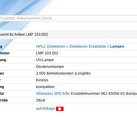
sicht für Artikel LMP 103.002
g
HPLC Detektoren » Detektoren Ersatzteile »
Lampen
ummer
LMP 103.002
ung
UV-Lampe
Deuteriumlampe
er
2.000 Betriebsstunden (Longlife)
r
Kinesis
ng
kompatibel
für
Shimadzu SPD-6AV
, Ersatzteilnummer 062-65056-03 (kompa
röße
Stück
auf Anfrage