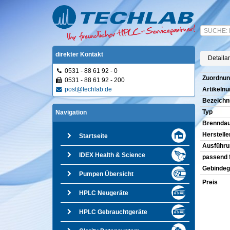
direkter Kontakt
Detailan
0531 - 88 61 92 - 0
Zuordnun
0531 - 88 61 92 - 200
post@techlab.de
Artikeln
Bezeichn
Typ
Navigation
Brenndau
Herstelle
Startseite
Ausführu
IDEX Health & Science
passend 
Gebindeg
Pumpen Übersicht
Preis
HPLC Neugeräte
HPLC Gebrauchtgeräte