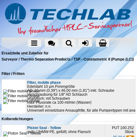
Ersatzteile und Zubehör für
Surveyor / Thermo Separation Products / TSP - Constametric II (Pumpe (LC))
Filter / Fritten
Filter, mobile phase
Edelstahl 10 µm Porengröße
AD: 10 mm (0,39") x 46,00 mm (1,81") inkl. Schraube
Verschraubung für 1/8" AD Schlauch
analytisch; mit Schrauben
max. Flussrate ca 100 ml/min (Wasser)
Hersteller: n.n.
Universell einsetzbare Ansaugfritte, für alle Pumpentypen mit an
Kolbendichtungen
Piston Seal - Yellow
PUT 100.252
gelb; UHMW-PE, gefüllt; ohne Flansch
Stück