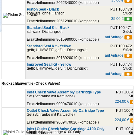
35,00 €
Ersatzteilnummer 2062340000 (kompatibel)
Piston Seal - Black
PUT 100.470
schwarz; ohne Flansch
Stück
35,00 €
Ersatzteilnummer 2061290010 (kompatibel)
Standard Seal Kit - Black
PUT 100.471
schwarz; Dichtungskit
Stück
auf Anfrage
Ersatzteilnummer 8015980000 (kompatibel)
Standard Seal Kit - Yellow
PUT 100.472
gelb; UHMW-PE, gefüllt; Dichtungskit
Stück
auf Anfrage
Ersatzteilnummer 8018920010 (kompatibel)
Improved Seal Kit - Yellow
PUT 100.474
gelb; UHMW-PE, gefüllt; Dichtungskit
Stück
auf Anfrage
Rückschlagventile (Check Valves)
Inlet Check Valve Assembly Cartridge Type
PUT 100.4
Set (Schraube mit Kartusche)
Stü
224,00 €
Ersatzteilnummer 9009470010 (kompatibel)
Outlet Check Valve Assembly Cartridge Type
PUT 100.4
Set (Schraube mit Kartusche)
Stü
224,00 €
Ersatzteilnummer 9009470020 (kompatibel)
Inlet / Outlet Check Valve Cartridge 4100 Only
PUT 100.4
Ventilkartusche
Stü