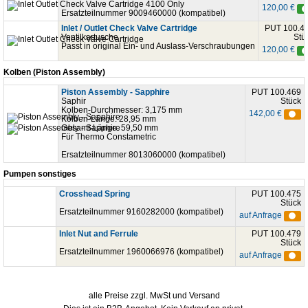
120,00 €
Ersatzteilnummer 9009460000 (kompatibel)
Inlet / Outlet Check Valve Cartridge
PUT 100.4
Ventilkartusche
Stü
Passt in original Ein- und Auslass-Verschraubungen
120,00 €
Kolben (Piston Assembly)
Piston Assembly - Sapphire
PUT 100.469
Saphir
Stück
Kolben-Durchmesser: 3,175 mm
142,00 €
Kolben-Länge: 28,95 mm
Gesamt-Länge: 59,50 mm
Für Thermo Constametric
Ersatzteilnummer 8013060000 (kompatibel)
Pumpen sonstiges
Crosshead Spring
PUT 100.475
Stück
Ersatzteilnummer 9160282000 (kompatibel)
auf Anfrage
Inlet Nut and Ferrule
PUT 100.479
Stück
Ersatzteilnummer 1960066976 (kompatibel)
auf Anfrage
alle Preise zzgl. MwSt und Versand