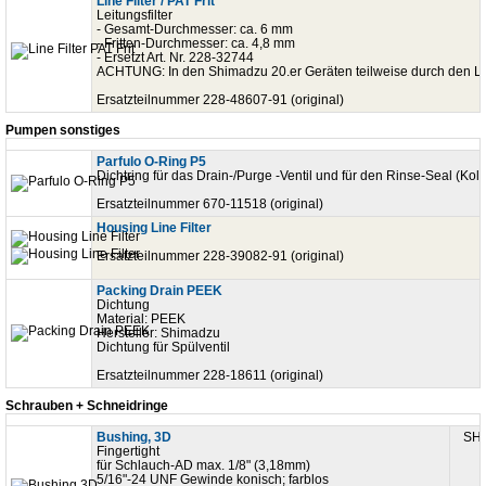
Line Filter / PAT Frit
Leitungsfilter
- Gesamt-Durchmesser: ca. 6 mm
- Fritten-Durchmesser: ca. 4,8 mm
- Ersetzt Art. Nr. 228-32744
ACHTUNG: In den Shimadzu 20.er Geräten teilweise durch den Line-
Ersatzteilnummer 228-48607-91 (original)
Pumpen sonstiges
Parfulo O-Ring P5
Dichtring für das Drain-/Purge -Ventil und für den Rinse-Seal (Ko
Ersatzteilnummer 670-11518 (original)
Housing Line Filter
Ersatzteilnummer 228-39082-91 (original)
Packing Drain PEEK
Dichtung
Material: PEEK
Hersteller: Shimadzu
Dichtung für Spülventil
Ersatzteilnummer 228-18611 (original)
Schrauben + Schneidringe
Bushing, 3D
SHI
Fingertight
für Schlauch-AD max. 1/8" (3,18mm)
5/16"-24 UNF Gewinde konisch; farblos