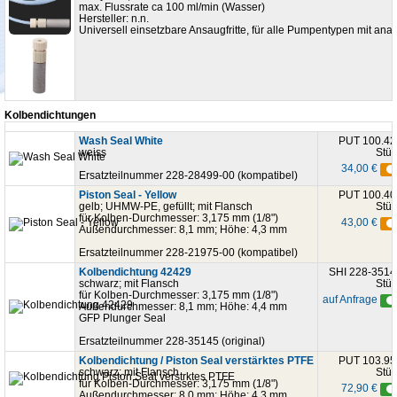
max. Flussrate ca 100 ml/min (Wasser)
Hersteller: n.n.
Universell einsetzbare Ansaugfritte, für alle Pumpentypen mit an
Kolbendichtungen
Wash Seal White
PUT 100.42
weiss
Stüc
34,00 €
Ersatzteilnummer 228-28499-00 (kompatibel)
Piston Seal - Yellow
PUT 100.40
gelb; UHMW-PE, gefüllt; mit Flansch
Stüc
für Kolben-Durchmesser: 3,175 mm (1/8")
43,00 €
Außendurchmesser: 8,1 mm; Höhe: 4,3 mm
Ersatzteilnummer 228-21975-00 (kompatibel)
Kolbendichtung 42429
SHI 228-3514
schwarz; mit Flansch
Stüc
für Kolben-Durchmesser: 3,175 mm (1/8")
auf Anfrage
Außendurchmesser: 8,1 mm; Höhe: 4,4 mm
GFP Plunger Seal
Ersatzteilnummer 228-35145 (original)
Kolbendichtung / Piston Seal verstärktes PTFE
PUT 103.95
schwarz; mit Flansch
Stüc
für Kolben-Durchmesser: 3,175 mm (1/8")
72,90 €
Außendurchmesser: 8,0 mm; Höhe: 4,3 mm