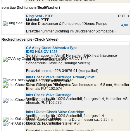
sonstige Dichtungen (Seal/Washer)
Ring Seal - PTFE
PUT 10
Material: PTFE
für den Drucksensor & Pumpenkopf Dionex-Pumpe
4,80 
Ersatzteilnummer Dichtring im Drucksensor (kompatibel)
Rückschlagventile (Check Valves)
CV Assy Outlet Shimadzu Type
IDEX H&S CV-1425
Set (Schraube mit Ventil) Hersteller: IDEX health&science
mit PEEK-Ventilkartusche
Sonderpreis! Lieferung, solange Vorrätig
Ersatzteilnummer 228-34976-91 (kompatibel)
Inlet Check Valve Cartridge. Primary Inlet.
Ventilkartusche federgestützt
Gesamtlänge ca.: 11,5 mm x Durchmesser ca.: 6,8 mm; Hersteller:
Ehemals PUT 102.574
Inlet Check Valve Cartridge
Ventilkartusche für 100% Acetonitril; federgestützt; Hersteller: ASI
ehemals PUT 102.575
Inlet / Outlet Check Valve Cartridge
Ventilkartusche für 100% Acetonitril; federgestützt
Gesamtlänge ca.: 9,65 mm x Durchmesser ca.: 6,25 mm
Bohrung: 1,00 mm; Hersteller: ASI
Ersatzteilnummer Nur Auslass (kompatibel)