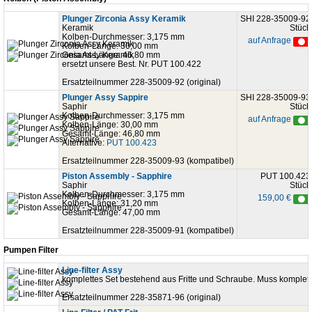
Plunger Zirconia Assy Keramik
SHI 228-35009-92
Keramik
Stück
Kolben-Durchmesser: 3,175 mm
auf Anfrage
Kolben-Länge: 30,00 mm
Gesamt-Länge: 46,80 mm
ersetzt unsere Best. Nr. PUT 100.422
Ersatzteilnummer 228-35009-92 (original)
Plunger Assy Sappire
SHI 228-35009-93
Saphir
Stück
Kolben-Durchmesser: 3,175 mm
auf Anfrage
Kolben-Länge: 30,00 mm
Gesamt-Länge: 46,80 mm
Alternative:
PUT 100.423
Ersatzteilnummer 228-35009-93 (kompatibel)
Piston Assembly - Sapphire
PUT 100.423
Saphir
Stück
Kolben-Durchmesser: 3,175 mm
159,00 €
Kolben-Länge: 31,20 mm
Gesamt-Länge: 47,00 mm
Ersatzteilnummer 228-35009-91 (kompatibel)
Pumpen Filter
Line-filter Assy
komplettes Set bestehend aus Fritte und Schraube. Muss komplett
Ersatzteilnummer 228-35871-96 (original)