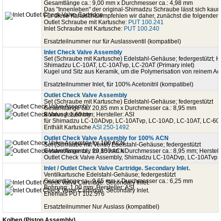
Gesamtlänge ca.: 9,00 mm x Durchmesser ca.: 4,98 mm
Das "Innenleben" der original-Shimadzu Schraube lässt sich kaum
Für diese Kartusche empfehlen wir daher, zunächst die folgende
Outlet Schraube mit Kartusche:
PUT 100.241
Inlet Schraube mit Kartusche:
PUT 100.240
Ersatzteilnummer nur für Auslassventil (kompatibel)
Inlet Check Valve Assembly
Set (Schraube mit Kartusche) Edelstahl-Gehäuse; federgestützt; He
Shimadzu LC-10AT, LC-10ATvp, LC-20AT (Primary inlet)
Kugel und Sitz aus Keramik, um die Polymerisation von reinem Ace
Ersatzteilnummer Inlet, für 100% Acetonitril (kompatibel)
Outlet Check Valve Assembly
Set (Schraube mit Kartusche) Edelstahl-Gehäuse; federgestützt
Gesamtlänge ca.: 20,85 mm x Durchmesser ca.: 8,95 mm
Bohrung: 1,60 mm; Hersteller: ASI
für Shimadzu LC-10ADvp, LC-10ATvp, LC-10AD, LC-10AT, LC-60
Enthält Kartusche
ASI 250-1492
Outlet Check Valve Assembly for 100% ACN
Set (Schraube mit Ventil) Edelstahl-Gehäuse; federgestützt
Gesamtlänge ca.: 20,85 mm x Durchmesser ca.: 8,95 mm; Herstelle
Outlet Check Valve Assembly, Shimadzu LC-10ADvp, LC-10ATvp
Inlet / Outlet Check Valve Cartridge. Secondary Inlet.
Ventilkartusche Edelstahl-Gehäuse; federgestützt
Gesamtlänge ca.: 9,65 mm x Durchmesser ca.: 6,25 mm
Bohrung: 1,00 mm; Hersteller: ASI
Ehemals PUT 102.576
Ersatzteilnummer Nur Auslass (kompatibel)
Kolben (Piston Assembly)