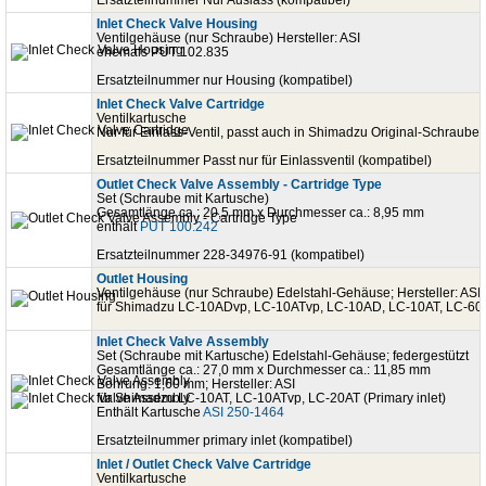
Inlet Check Valve Housing
Ventilgehäuse (nur Schraube) Hersteller: ASI
ehemals PUT 102.835
Ersatzteilnummer nur Housing (kompatibel)
Inlet Check Valve Cartridge
Ventilkartusche
Nur für Einlass-Ventil, passt auch in Shimadzu Original-Schraube
Ersatzteilnummer Passt nur für Einlassventil (kompatibel)
Outlet Check Valve Assembly - Cartridge Type
Set (Schraube mit Kartusche)
Gesamtlänge ca.: 20,5 mm x Durchmesser ca.: 8,95 mm
enthält
PUT 100.242
Ersatzteilnummer 228-34976-91 (kompatibel)
Outlet Housing
Ventilgehäuse (nur Schraube) Edelstahl-Gehäuse; Hersteller: ASI
für Shimadzu LC-10ADvp, LC-10ATvp, LC-10AD, LC-10AT, LC-60
Inlet Check Valve Assembly
Set (Schraube mit Kartusche) Edelstahl-Gehäuse; federgestützt
Gesamtlänge ca.: 27,0 mm x Durchmesser ca.: 11,85 mm
Bohrung: 1,60 mm; Hersteller: ASI
für Shimadzu LC-10AT, LC-10ATvp, LC-20AT (Primary inlet)
Enthält Kartusche
ASI 250-1464
Ersatzteilnummer primary inlet (kompatibel)
Inlet / Outlet Check Valve Cartridge
Ventilkartusche