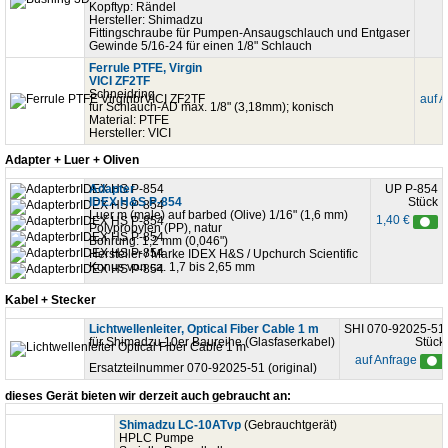
Kopftyp: Rändel
Hersteller: Shimadzu
Fittingschraube für Pumpen-Ansaugschlauch und Entgaser
Gewinde 5/16-24 für einen 1/8" Schlauch
Ferrule PTFE, Virgin
VICI ZF2TF
Schneidring
auf 
für Schlauch-AD max. 1/8" (3,18mm); konisch
Material: PTFE
Hersteller: VICI
Adapter + Luer + Oliven
Adapter
UP P-854
IDEX H&S P-854
Stück
Luer m (male) auf barbed (Olive) 1/16" (1,6 mm)
1,40 €
Polypropylen (PP), natur
Bohrung: 1,2 mm (0,046")
Hersteller / Marke IDEX H&S / Upchurch Scientific
Konus von ca. 1,7 bis 2,65 mm
Kabel + Stecker
Lichtwellenleiter, Optical Fiber Cable 1 m
SHI 070-92025-51
für Shimadzu 10er Baureihe (Glasfaserkabel)
Stück
auf Anfrage
Ersatzteilnummer 070-92025-51 (original)
dieses Gerät bieten wir derzeit auch gebraucht an:
Shimadzu LC-10ATvp
(Gebrauchtgerät)
HPLC Pumpe