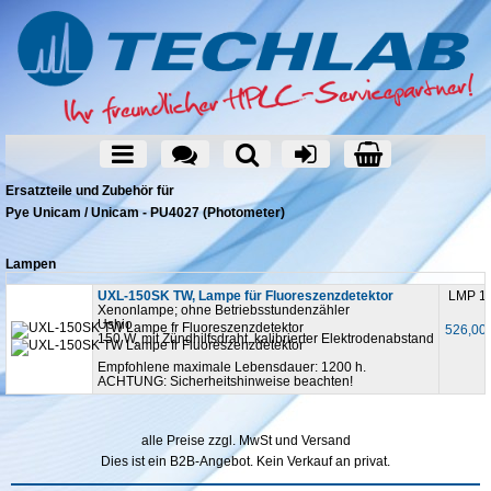
Ersatzteile und Zubehör für
Pye Unicam / Unicam - PU4027 (Photometer)
Lampen
UXL-150SK TW, Lampe für Fluoreszenzdetektor
LMP 1
Xenonlampe; ohne Betriebsstundenzähler
Ushio
526,00
150 W, mit Zündhilfsdraht, kalibrierter Elektrodenabstand
Empfohlene maximale Lebensdauer: 1200 h.
ACHTUNG: Sicherheitshinweise beachten!
alle Preise zzgl. MwSt und Versand
Dies ist ein B2B-Angebot. Kein Verkauf an privat.