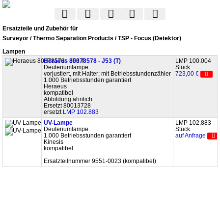
Ersatzteile und Zubehör für
Surveyor / Thermo Separation Products / TSP - Focus (Detektor)
Lampen
Heraeus 80078578 - J53 (T)
LMP 100.004
Deuteriumlampe
Stück
vorjustiert, mit Halter; mit Betriebsstundenzähler
723,00 €
1.000 Betriebsstunden garantiert
Heraeus
kompatibel
Abbildung ähnlich
Ersetzt 80013728
ersetzt
LMP 102.883
UV-Lampe
LMP 102.883
Deuteriumlampe
Stück
1.000 Betriebsstunden garantiert
auf Anfrage
Kinesis
kompatibel
Ersatzteilnummer 9551-0023 (kompatibel)