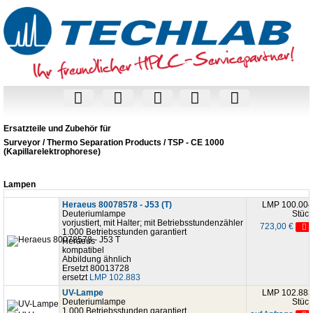
Ersatzteile und Zubehör für
Surveyor / Thermo Separation Products / TSP - CE 1000
(Kapillarelektrophorese)
Lampen
Heraeus 80078578 - J53 (T)
LMP 100.004
Deuteriumlampe
Stück
vorjustiert, mit Halter; mit Betriebsstundenzähler
723,00 €
1.000 Betriebsstunden garantiert
Heraeus
kompatibel
Abbildung ähnlich
Ersetzt 80013728
ersetzt
LMP 102.883
UV-Lampe
LMP 102.883
Deuteriumlampe
Stück
1.000 Betriebsstunden garantiert