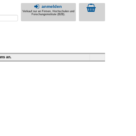
anmelden
Verkauf nur an Firmen, Hochschulen und
Forschungsinstitute (B2B).
uns an.