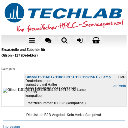
Ersatzteile und Zubehör für
Gilson - 117 (Detektor)
Lampen
Gilson115/116/117/118/119/151/152 155/156 D2 Lamp
LMP 1
Deuteriumlampe
vorjustiert, mit Halter
auf Anfr
1.000 Betriebsstunden garantiert
Kinesis
kompatibel
Ersatzteilnummer 100326 (kompatibel)
Dies ist ein B2B-Angebot. Kein Verkauf an privat.
Impressum