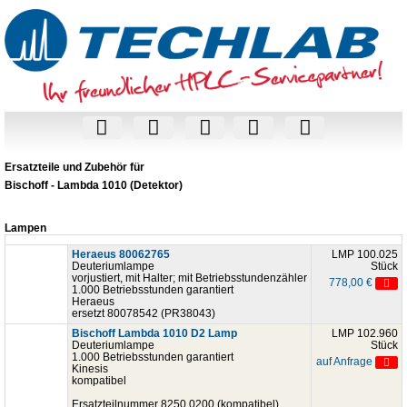
Ersatzteile und Zubehör für
Bischoff - Lambda 1010 (Detektor)
Lampen
Heraeus 80062765
LMP 100.025
Deuteriumlampe
Stück
vorjustiert, mit Halter; mit Betriebsstundenzähler
778,00 €
1.000 Betriebsstunden garantiert
Heraeus
ersetzt 80078542 (PR38043)
Bischoff Lambda 1010 D2 Lamp
LMP 102.960
Deuteriumlampe
Stück
1.000 Betriebsstunden garantiert
auf Anfrage
Kinesis
kompatibel
Ersatzteilnummer 8250 0200 (kompatibel)